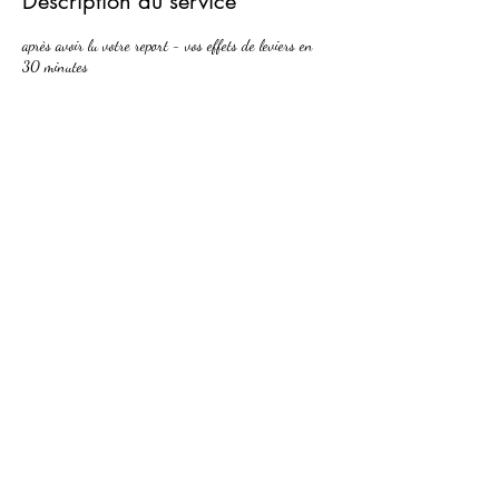
Description du service
après avoir lu votre report - vos effets de leviers en
30 minutes
Coordonnées
0651195502
magrou22@gmail.com
Contactez-nous
©2019 par topprofile&co. Créé avec Wix.com