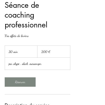
Séance de
coaching
professionnel
Vos effets de leviers
200
euros
30 min
3
200 €
0
m
par skype , slack, messenger
i
n
Réserver